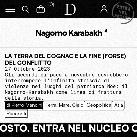
(
0
)
Nagorno Karabakh
4
LA TERRA DEL COGNAC E LA FINE (FORSE)
DEL CONFLITTO
27 Ottobre 2023
Gli accordi di pace a novembre dovrebbero
interrompere l'infinita striscia di
violenze nei luoghi del patriarca Noè: il
Nagorno-Karabakh come linea di frattura
della storia.
di Pietro Mancini
Terra, Mare, Cielo
Geopolitica
Asia
Racconti
COSTO. ENTRA NEL NUCLEO 