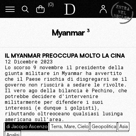
(
0
)
Myanmar
3
IL MYANMAR PREOCCUPA MOLTO LA CINA
12 Dicembre 2023
Lo scorso 9 novembre il presidente della
giunta militare in Myanmar ha avvertito
che il Paese rischia di disgregarsi se il
governo non riuscirà a sedare le rivolte.
Il vero ago della bilancia è Pechino, che
potrebbe decidere d'intervenire
militarmente per difendere i suoi
interessi (e dunque i golpisti),
ributtando oltreoceano qualsiasi lusinga
americana sull'area.
di Jacopo Ascenzo
Terra, Mare, Cielo
Geopolitica
Asia
Analisi