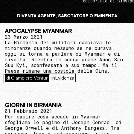
editoriale di Dissip
DIVENTA AGENTE, SABOTATORE O EMINENZA
APOCALYPSE MYANMAR
23 Marzo 2021
La Birmania dei militari cacciava le
minoranze quando nessuno se ne curava,
oggi si torna a parlare di Myanmar e di
rivolta. Rientra in scena anche Aung San
Suu Kyi, sconfessata a suo tempo. Ma il
Paese rimane una costola della Cina.
di Giampiero Venturi
inEvidenza
GIORNI IN BIRMANIA
01 Febbraio 2021
Per capire cosa accade in Myanmar
sfogliamo le pagine di Joseph Conrad, di
George Orwell e di Anthony Burgess. Tra
sarcasmo, fuga e indignazione, i tre