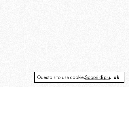
Questo sito usa cookie.
Scopri di più
.
ok
e a produrre contenuti esclusivi e inediti