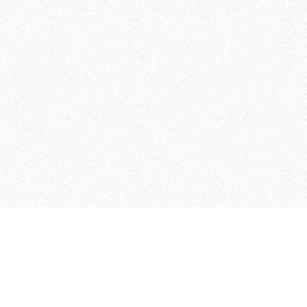
 che riunisce cinque testate giornalistiche, che oltr