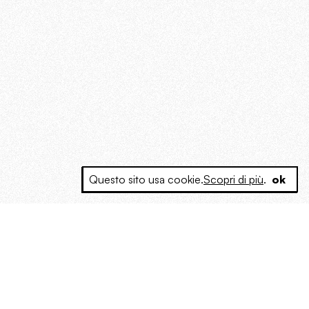
Questo sito usa cookie.
Scopri di più
.
ok
e a produrre contenuti esclusivi e inediti
posta le masse, spariglia le idee.