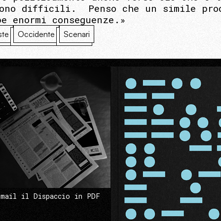
gono difficili. Penso che un simile pro
be enormi conseguenze.»
ste
Occidente
Scenari
 mail il Dispaccio in PDF