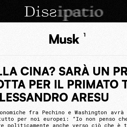
Musk
1
LLA CINA? SARÀ UN 
OTTA PER IL PRIMATO
ALESSANDRO ARESU
conomiche fra Pechino e Washington avrà 
tutto per noi europei: “Io non penso ch
re politicamente anche verso ciò che è 