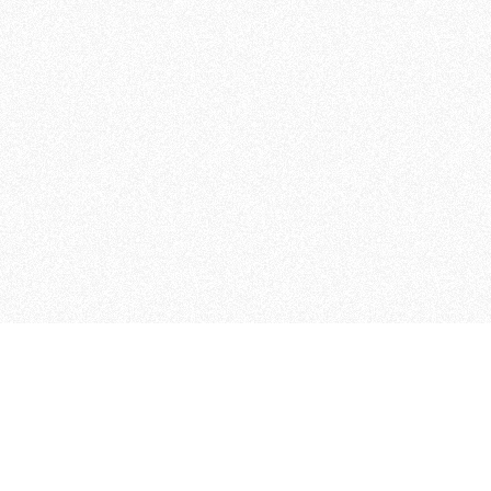
 che riunisce cinque testate giornalistiche, che oltr
rganizza eventi di vario genere, smuove le coscienze, s