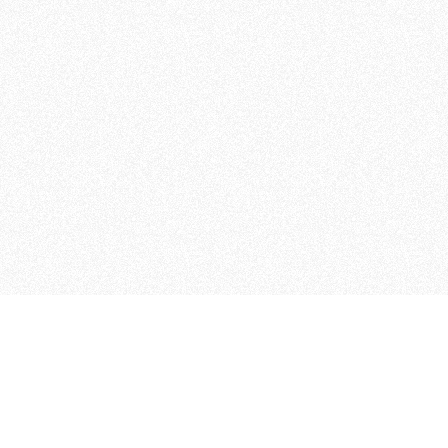
MAGOG è un gruppo editoriale
quotidiani, pubblica libri, o