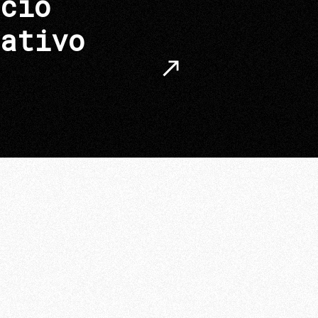
cio
ativo