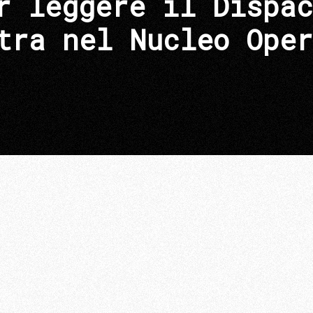
r leggere il Dispac
tra nel Nucleo Oper