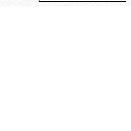
MAGOG è un gruppo editoriale che
riunisce cinque testate giornalistiche, che
oltre a produrre contenuti esclusivi e
inediti quotidiani, pubblica libri, organizza
eventi di vario genere, smuove le
coscienze, sposta le masse, spariglia le
idee.
“Un artista deve essere
reazionario”: Evelyn Waugh, lo
scrittore contro tutti