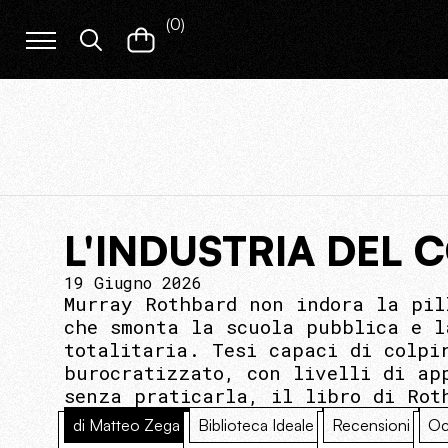
(
0
)
L'INDUSTRIA DEL
19 Giugno 2026
Murray Rothbard non indora la pil
che smonta la scuola pubblica e l
totalitaria. Tesi capaci di colpi
burocratizzato, con livelli di ap
senza praticarla, il libro di Rot
di Matteo Zega
Biblioteca Ideale
Recensioni
Oc