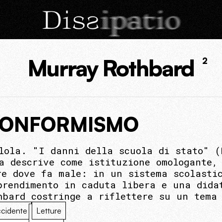
Murray Rothbard
2
 CONFORMISMO
lola. "I danni della scuola di stato" (
a descrive come istituzione omologante,
re dove fa male: in un sistema scolasti
prendimento in caduta libera e una dida
hbard costringe a riflettere su un tema 
cidente
Letture