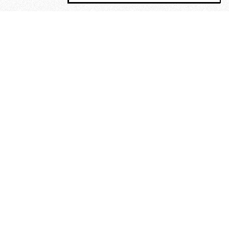
MAGOG è un gruppo editoriale che
riunisce cinque testate giornalistiche, che
oltre a produrre contenuti esclusivi e
inediti quotidiani, pubblica libri, organizza
eventi di vario genere, smuove le
coscienze, sposta le masse, spariglia le
idee.
“Scrivere è dare un senso al
soffrire”. Alchimia di Alejandra
Pizarnik