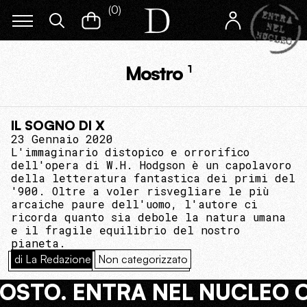
(
0
)
Mostro
1
IL SOGNO DI X
23 Gennaio 2020
L'immaginario distopico e orrorifico
dell'opera di W.H. Hodgson è un capolavoro
della letteratura fantastica dei primi del
'900. Oltre a voler risvegliare le più
arcaiche paure dell'uomo, l'autore ci
ricorda quanto sia debole la natura umana
e il fragile equilibrio del nostro
pianeta.
di La Redazione
Non categorizzato
COSTO. ENTRA NEL NUCLEO 