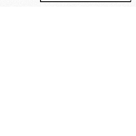
MAGOG è un gruppo editoriale che
riunisce cinque testate giornalistiche, che
oltre a produrre contenuti esclusivi e
inediti quotidiani, pubblica libri, organizza
eventi di vario genere, smuove le
coscienze, sposta le masse, spariglia le
idee.
La solitudine di Faulkner.
Dialogo con Francesco Baucia