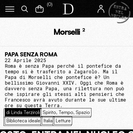
(
0
)
Morselli
2
PAPA SENZA ROMA
22 Aprile 2025
Roma è senza Papa perché il pontefice da
tempo si è trasferito a Zagarolo. Ma il
Papa di Morselli che pontefice è? Un
bellissimo Giovanni XXIV. Oggi che Roma è
davvero senza Papa, una rilettura non può
che ispirare gli stessi alti pensieri che
Francesco avrà avuto durante le sue ultime
ore su questa Terra.
di Linda Terziroli
Spirito, Tempo, Spazio
Biblioteca ideale
Italia
Letture