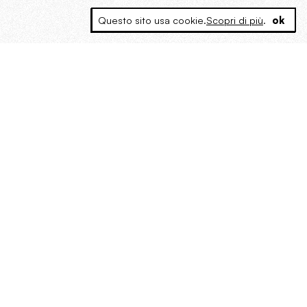
Questo sito usa cookie.
Scopri di più
.
ok
MAGOG è un gruppo editoriale che
riunisce cinque testate giornalistiche, che
oltre a produrre contenuti esclusivi e
inediti quotidiani, pubblica libri, organizza
eventi di vario genere, smuove le
coscienze, sposta le masse, spariglia le
idee.
“Vide uomini che divoravano
altri uomini” – o della ricerca
dell’armonia