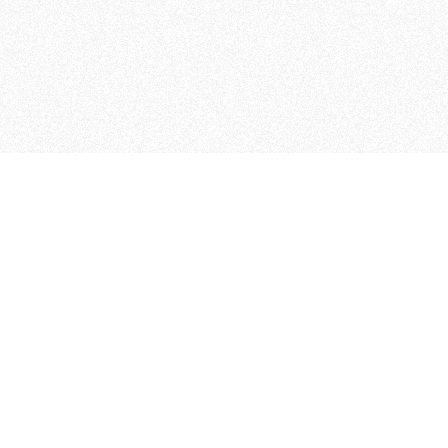
MAGOG è un gruppo editoriale
quotidiani, pubblica libri, o