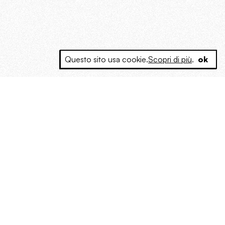
Questo sito usa cookie.
Scopri di più
.
ok
e a produrre contenuti esclusivi e inediti
posta le masse, spariglia le idee.