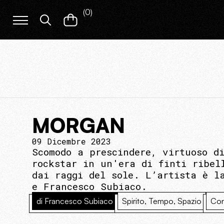
(
0
)
MORGAN
09 Dicembre 2023
Scomodo a prescindere, virtuoso d
rockstar in un'era di finti ribel
dai raggi del sole. L’artista è l
e Francesco Subiaco.
di Francesco Subiaco
Spirito, Tempo, Spazio
Con