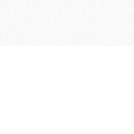
 che riunisce cinque testate giornalistiche, che oltr
rganizza eventi di vario genere, smuove le coscienze, s