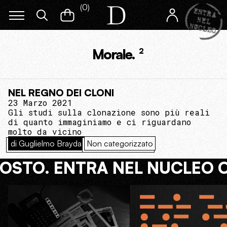
(
0
)
Morale.
2
NEL REGNO DEI CLONI
23 Marzo 2021
Gli studi sulla clonazione sono più reali
di quanto immaginiamo e ci riguardano
molto da vicino
di Guglielmo Brayda
Non categorizzato
COSTO. ENTRA NEL NUCLEO 