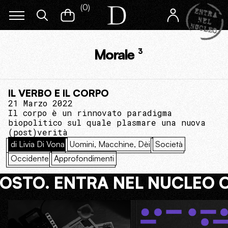
(
0
)
Morale
3
IL VERBO E IL CORPO
21 Marzo 2022
Il corpo è un rinnovato paradigma
biopolitico sul quale plasmare una nuova
(post)verità
di Livia Di Vona
Uomini, Macchine, Dèi
Società
Occidente
Approfondimenti
COSTO. ENTRA NEL NUCLEO 