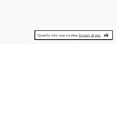
Questo sito usa cookie.
Scopri di più
.
ok
MAGOG è un gruppo editoriale che
riunisce cinque testate giornalistiche, che
oltre a produrre contenuti esclusivi e
inediti quotidiani, pubblica libri, organizza
eventi di vario genere, smuove le
coscienze, sposta le masse, spariglia le
idee.
“Scrivere è dare un senso al