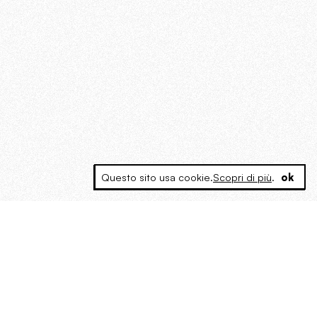
Questo sito usa cookie.
Scopri di più
.
ok
MAGOG è un gruppo editoriale che
riunisce cinque testate giornalistiche, che
oltre a produrre contenuti esclusivi e
inediti quotidiani, pubblica libri, organizza
eventi di vario genere, smuove le