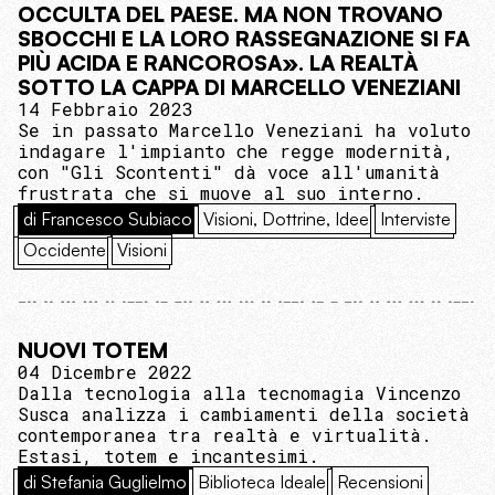
OCCULTA DEL PAESE. MA NON TROVANO
SBOCCHI E LA LORO RASSEGNAZIONE SI FA
PIÙ ACIDA E RANCOROSA». LA REALTÀ
SOTTO LA CAPPA DI MARCELLO VENEZIANI
14 Febbraio 2023
Se in passato Marcello Veneziani ha voluto
indagare l'impianto che regge modernità,
con "Gli Scontenti" dà voce all'umanità
frustrata che si muove al suo interno.
di Francesco Subiaco
Visioni, Dottrine, Idee
Interviste
Occidente
Visioni
NUOVI TOTEM
04 Dicembre 2022
Dalla tecnologia alla tecnomagia Vincenzo
Susca analizza i cambiamenti della società
contemporanea tra realtà e virtualità.
Estasi, totem e incantesimi.
di Stefania Guglielmo
Biblioteca Ideale
Recensioni