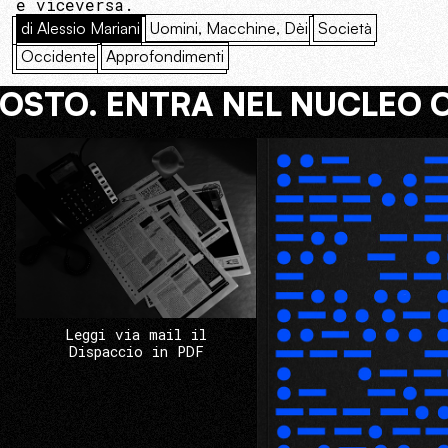
e viceversa.
di Alessio Mariani
Uomini, Macchine, Dèi
Società
Occidente
Approfondimenti
COSTO. ENTRA NEL NUCLEO 
Leggi via mail il
Dispaccio in PDF