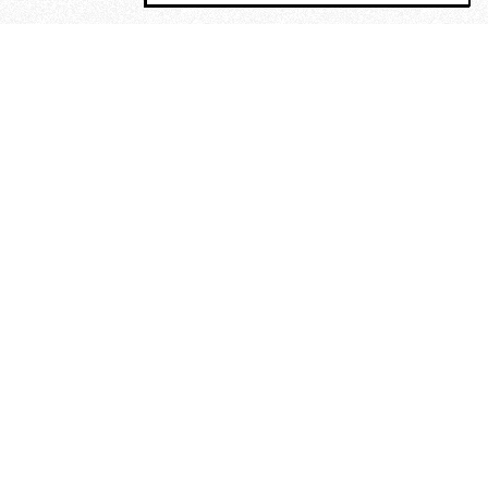
MAGOG è un gruppo editoriale che
riunisce cinque testate giornalistiche, che
oltre a produrre contenuti esclusivi e
inediti quotidiani, pubblica libri, organizza
eventi di vario genere, smuove le
coscienze, sposta le masse, spariglia le
idee.
“Scrivere è dare un senso al
soffrire”. Alchimia di Alejandra
Pizarnik