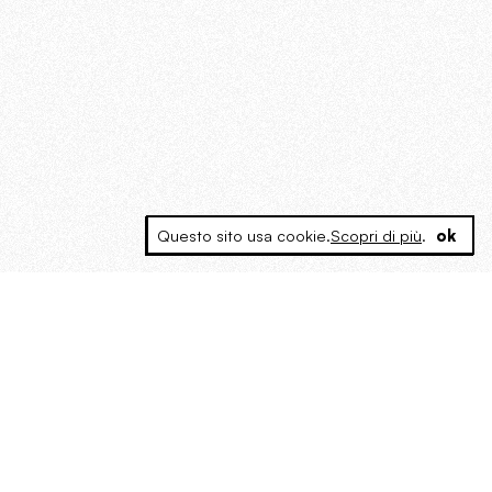
Questo sito usa cookie.
Scopri di più
.
ok
MAGOG è un gruppo editoriale che
riunisce cinque testate giornalistiche, che
oltre a produrre contenuti esclusivi e
inediti quotidiani, pubblica libri, organizza
eventi di vario genere, smuove le
coscienze, sposta le masse, spariglia le
idee.