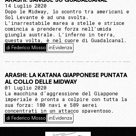
14 Luglio 2020
Dopo le Midway, lo scontro tra americani e
Sol Levante è ad una svolta.
L'inarrestabile marea a stelle e strisce
comincia a prendere forza nell'umida
giungla australe. L'inferno in terra,
questa volta, è nel cuore di Guadalcanal.
di Federico Mosso
inEvidenza
ARASHI: LA KATANA GIAPPONESE PUNTATA
AL COLLO DELLE MIDWAY
01 Luglio 2020
La macchina d’aggressione del Giappone
imperiale è pronta a colpire con tutta la
sua forza: 180 navi e 589 aerei
concentrati in un attacco spaventoso.
di Federico Mosso
inEvidenza