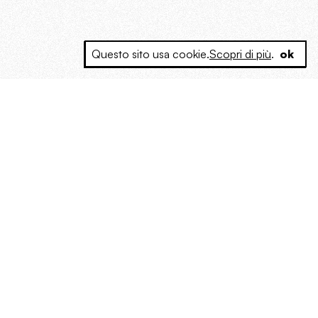
Questo sito usa cookie.
Scopri di più
.
ok
e a produrre contenuti esclusivi e inediti
posta le masse, spariglia le idee.