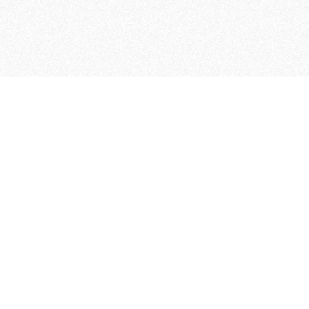
 che riunisce cinque testate giornalistiche, che oltr
rganizza eventi di vario genere, smuove le coscienze, s