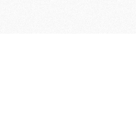
MAGOG è un gruppo editoriale
quotidiani, pubblica libri, o