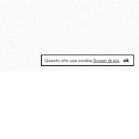
Questo sito usa cookie.
Scopri di più
.
ok
MAGOG è un gruppo editoriale che
riunisce cinque testate giornalistiche, che
oltre a produrre contenuti esclusivi e
inediti quotidiani, pubblica libri, organizza
eventi di vario genere, smuove le
coscienze, sposta le masse, spariglia le
idee.