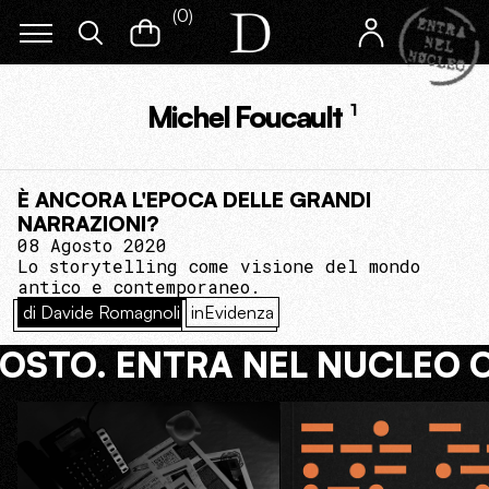
(
0
)
Michel Foucault
1
È ANCORA L'EPOCA DELLE GRANDI
NARRAZIONI?
08 Agosto 2020
Lo storytelling come visione del mondo
antico e contemporaneo.
di Davide Romagnoli
inEvidenza
COSTO. ENTRA NEL NUCLEO 