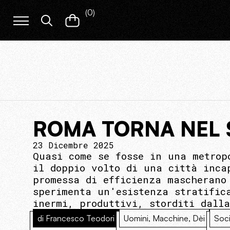
(
0
)
ROMA TORNA NEL
23 Dicembre 2025
Quasi come se fosse in una metrop
il doppio volto di una città inca
promessa di efficienza mascherano
sperimenta un'esistenza stratific
inermi, produttivi, storditi dalla
di Francesco Teodori
Uomini, Macchine, Dèi
Soci