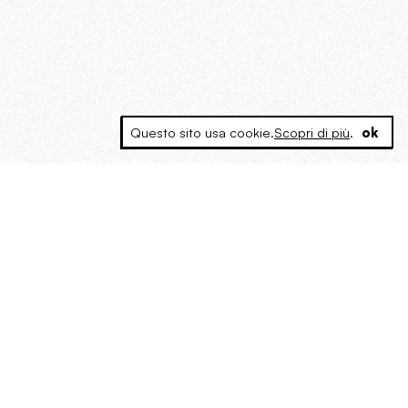
Questo sito usa cookie.
Scopri di più
.
ok
MAGOG è un gruppo editoriale che
riunisce cinque testate giornalistiche, che
oltre a produrre contenuti esclusivi e
inediti quotidiani, pubblica libri, organizza
eventi di vario genere, smuove le
coscienze, sposta le masse, spariglia le
idee.