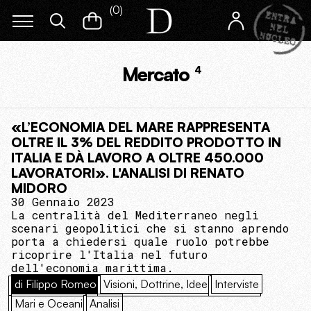
(
0
)
Mercato
4
«L’ECONOMIA DEL MARE RAPPRESENTA
OLTRE IL 3% DEL REDDITO PRODOTTO IN
ITALIA E DÀ LAVORO A OLTRE 450.000
LAVORATORI». L'ANALISI DI RENATO
MIDORO
30 Gennaio 2023
La centralità del Mediterraneo negli
scenari geopolitici che si stanno aprendo
porta a chiedersi quale ruolo potrebbe
ricoprire l'Italia nel futuro
dell'economia marittima.
di Filippo Romeo
Visioni, Dottrine, Idee
Interviste
Mari e Oceani
Analisi