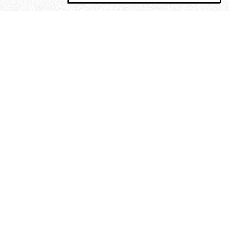
MAGOG è un gruppo editoriale che
riunisce cinque testate giornalistiche, che
oltre a produrre contenuti esclusivi e
inediti quotidiani, pubblica libri, organizza
eventi di vario genere, smuove le
coscienze, sposta le masse, spariglia le
idee.
“Un artista deve essere
reazionario”: Evelyn Waugh, lo
scrittore contro tutti