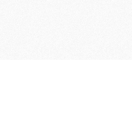
 che riunisce cinque testate giornalistiche, che oltr
rganizza eventi di vario genere, smuove le coscienze, s