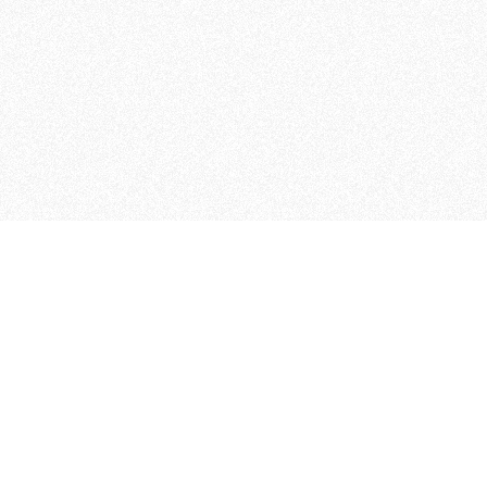
MAGOG è un gruppo editoriale
quotidiani, pubblica libri, o