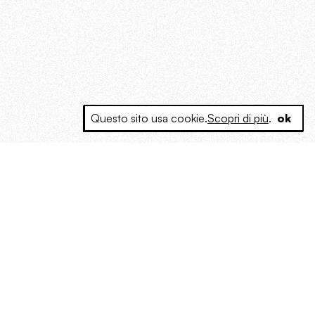
Questo sito usa cookie.
Scopri di più
.
ok
e a produrre contenuti esclusivi e inediti
posta le masse, spariglia le idee.