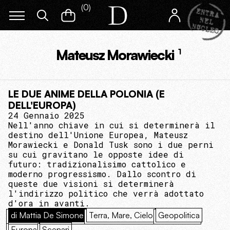
(
0
)
Mateusz Morawiecki
1
LE DUE ANIME DELLA POLONIA (E
DELL'EUROPA)
24 Gennaio 2025
Nell'anno chiave in cui si determinerà il
destino dell'Unione Europea, Mateusz
Morawiecki e Donald Tusk sono i due perni
su cui gravitano le opposte idee di
futuro: tradizionalisimo cattolico e
moderno progressismo. Dallo scontro di
queste due visioni si determinerà
l'indirizzo politico che verrà adottato
d'ora in avanti.
di Mattia De Simone
Terra, Mare, Cielo
Geopolitica
Europa
Scenari