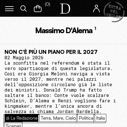
(
0
)
Massimo D'Alema
1
NON C'È PIÙ UN PIANO PER IL 2027
02 Maggio 2026
La sconfitta nel referendum è stata il
vero spartiacque di questa legislatura.
Così ora Giorgia Meloni naviga a vista
verso il 2027, mentre nei palazzi
dell’opposizione circolano già le liste
dei ministri. Donald Trump ha fatto
saltare il banco: Conte vuole scalzare
Schlein, D’Alema e Renzi vogliono fare i
kingmaker, mentre l’unica ancora di
salvezza si chiama Jordan Bardella.
di La Redazione
Terra, Mare, Cielo
Politica
Italia
Scenari