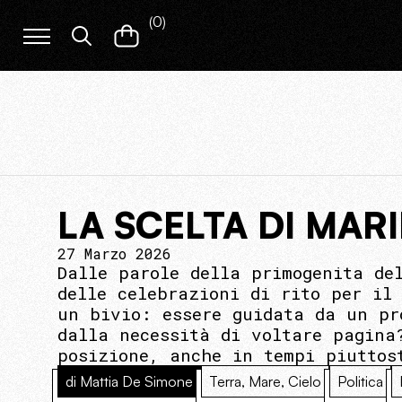
(
0
)
LA SCELTA DI MAR
27 Marzo 2026
Dalle parole della primogenita de
delle celebrazioni di rito per il
un bivio: essere guidata da un pr
dalla necessità di voltare pagina
posizione, anche in tempi piuttos
di Mattia De Simone
Terra, Mare, Cielo
Politica