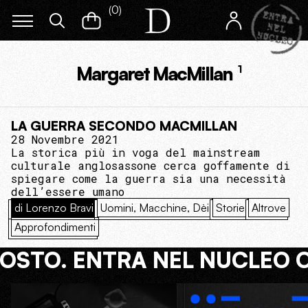
(
0
)
Margaret MacMillan
1
LA GUERRA SECONDO MACMILLAN
28 Novembre 2021
La storica più in voga del mainstream
culturale anglosassone cerca goffamente di
spiegare come la guerra sia una necessità
dell’essere umano
di Lorenzo Bravi
Uomini, Macchine, Dèi
Storie
Altrove
Approfondimenti
COSTO. ENTRA NEL NUCLEO 