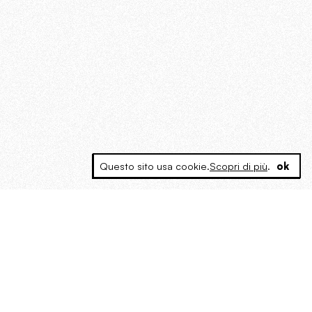
Questo sito usa cookie.
Scopri di più
.
ok
MAGOG è un gruppo editoriale che
riunisce cinque testate giornalistiche, che
oltre a produrre contenuti esclusivi e
inediti quotidiani, pubblica libri, organizza
eventi di vario genere, smuove le
coscienze, sposta le masse, spariglia le