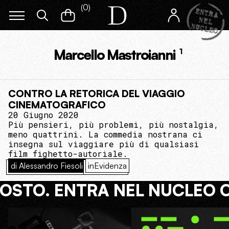
(
0
)
Marcello Mastroianni
1
CONTRO LA RETORICA DEL VIAGGIO
CINEMATOGRAFICO
20 Giugno 2020
Più pensieri, più problemi, più nostalgia,
meno quattrini. La commedia nostrana ci
insegna sul viaggiare più di qualsiasi
film fighetto-autoriale.
di Alessandro Fiesoli
inEvidenza
COSTO. ENTRA NEL NUCLEO 