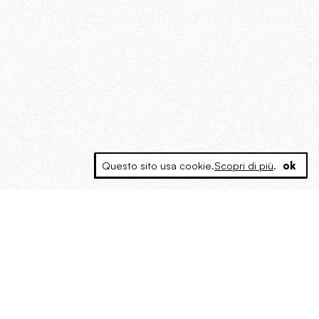
Questo sito usa cookie.
Scopri di più
.
ok
MAGOG è un gruppo editoriale che
riunisce cinque testate giornalistiche, che
oltre a produrre contenuti esclusivi e
inediti quotidiani, pubblica libri, organizza
eventi di vario genere, smuove le
coscienze, sposta le masse, spariglia le