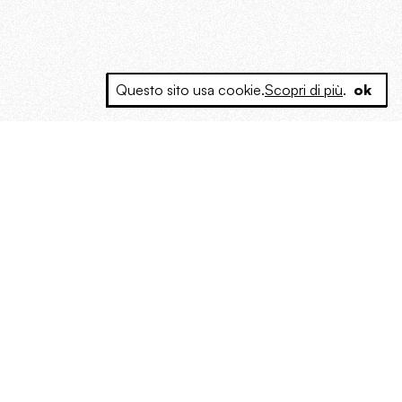
Questo sito usa cookie.
Scopri di più
.
ok
e a produrre contenuti esclusivi e inediti
posta le masse, spariglia le idee.