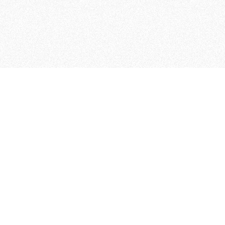
 che riunisce cinque testate giornalistiche, che oltr
rganizza eventi di vario genere, smuove le coscienze, s