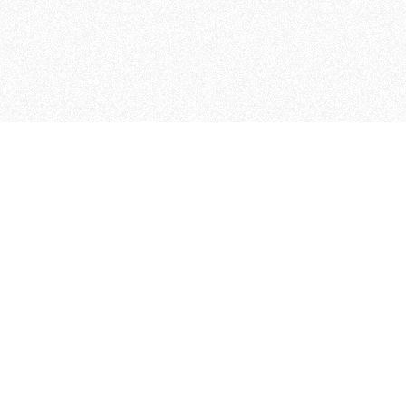
MAGOG è un gruppo editoriale
quotidiani, pubblica libri, o