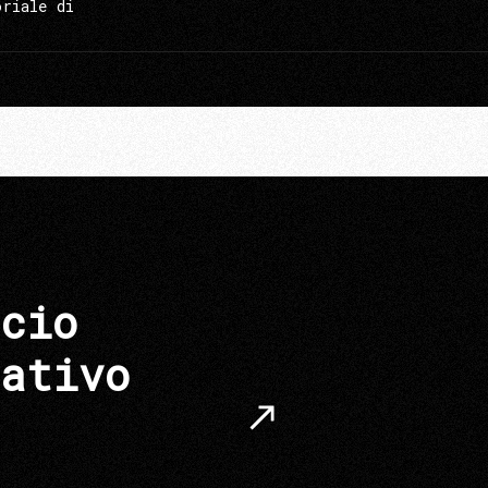
oriale di
cio
ativo