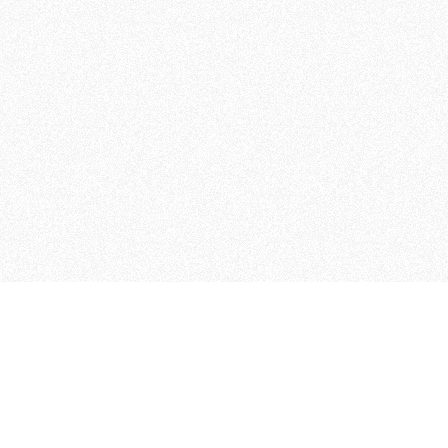
MAGOG è un gruppo editoriale
quotidiani, pubblica libri, o