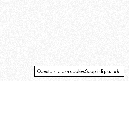
Questo sito usa cookie.
Scopri di più
.
ok
e a produrre contenuti esclusivi e inediti
posta le masse, spariglia le idee.