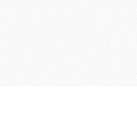
 che riunisce cinque testate giornalistiche, che oltr
rganizza eventi di vario genere, smuove le coscienze, s