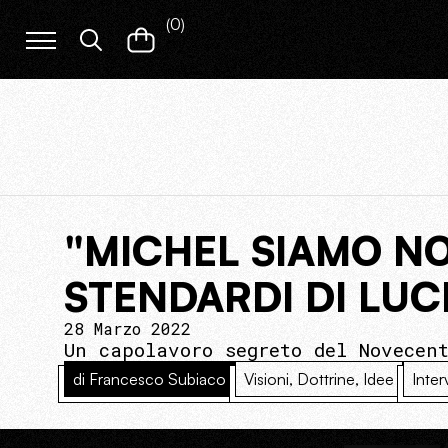
(
0
)
"MICHEL SIAMO NOI
STENDARDI DI LUC
28 Marzo 2022
Un capolavoro segreto del Novecen
di Francesco Subiaco
Visioni, Dottrine, Idee
Inter