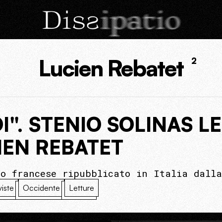
Lucien Rebatet
2
". STENIO SOLINAS L
IEN REBATET
to francese ripubblicato in Italia dalla
viste
Occidente
Letture