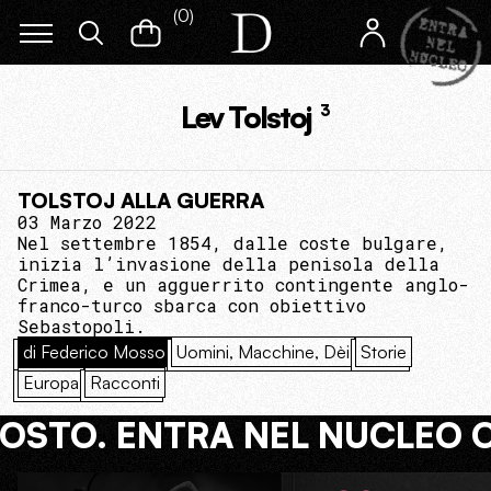
(
0
)
Lev Tolstoj
3
TOLSTOJ ALLA GUERRA
03 Marzo 2022
Nel settembre 1854, dalle coste bulgare,
inizia l’invasione della penisola della
Crimea, e un agguerrito contingente anglo-
franco-turco sbarca con obiettivo
Sebastopoli.
di Federico Mosso
Uomini, Macchine, Dèi
Storie
Europa
Racconti
COSTO. ENTRA NEL NUCLEO 