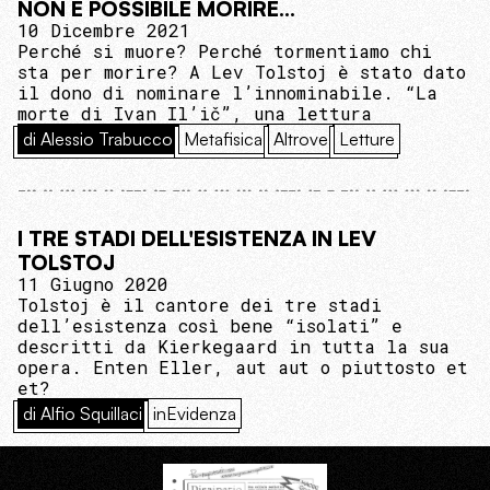
NON È POSSIBILE MORIRE...
10 Dicembre 2021
Perché si muore? Perché tormentiamo chi
sta per morire? A Lev Tolstoj è stato dato
il dono di nominare l’innominabile. “La
morte di Ivan Il’ič”, una lettura
di Alessio Trabucco
Metafisica
Altrove
Letture
I TRE STADI DELL'ESISTENZA IN LEV
TOLSTOJ
11 Giugno 2020
Tolstoj è il cantore dei tre stadi
dell’esistenza così bene “isolati” e
descritti da Kierkegaard in tutta la sua
opera. Enten Eller, aut aut o piuttosto et
et?
di Alfio Squillaci
inEvidenza