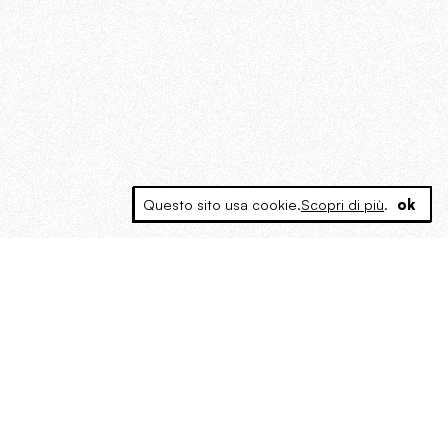
Questo sito usa cookie.
Scopri di più
.
ok
MAGOG è un gruppo editoriale che
riunisce cinque testate giornalistiche, che
oltre a produrre contenuti esclusivi e
inediti quotidiani, pubblica libri, organizza
eventi di vario genere, smuove le
coscienze, sposta le masse, spariglia le
idee.