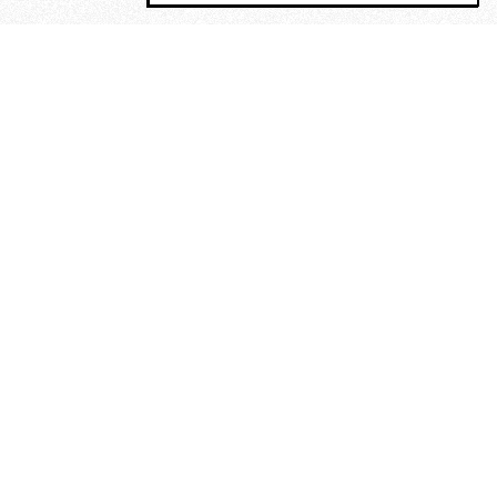
MAGOG è un gruppo editoriale che
riunisce cinque testate giornalistiche, che
oltre a produrre contenuti esclusivi e
inediti quotidiani, pubblica libri, organizza
eventi di vario genere, smuove le
coscienze, sposta le masse, spariglia le
idee.
“Un artista deve essere
reazionario”: Evelyn Waugh, lo
scrittore contro tutti