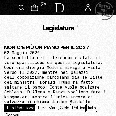
(
0
)
Legislatura
1
NON C'È PIÙ UN PIANO PER IL 2027
02 Maggio 2026
La sconfitta nel referendum è stata il
vero spartiacque di questa legislatura.
Così ora Giorgia Meloni naviga a vista
verso il 2027, mentre nei palazzi
dell’opposizione circolano già le liste
dei ministri. Donald Trump ha fatto
saltare il banco: Conte vuole scalzare
Schlein, D’Alema e Renzi vogliono fare i
kingmaker, mentre l’unica ancora di
salvezza si chiama Jordan Bardella.
di La Redazione
Terra, Mare, Cielo
Politica
Italia
Scenari