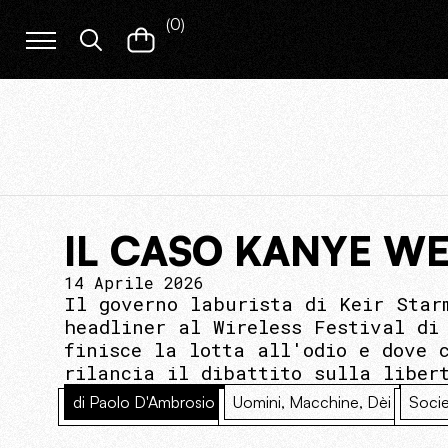
(
0
)
IL CASO KANYE W
14 Aprile 2026
Il governo laburista di Keir Star
headliner al Wireless Festival di
finisce la lotta all'odio e dove 
rilancia il dibattito sulla liber
di Paolo D'Ambrosio
Uomini, Macchine, Dèi
Socie