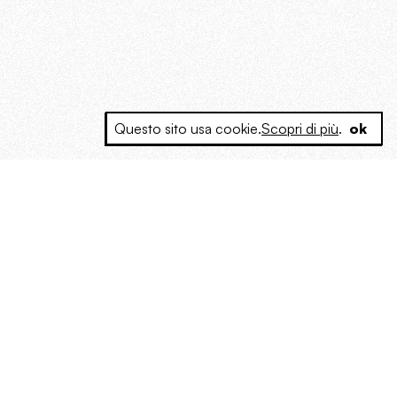
Questo sito usa cookie.
Scopri di più
.
ok
e a produrre contenuti esclusivi e inediti
posta le masse, spariglia le idee.