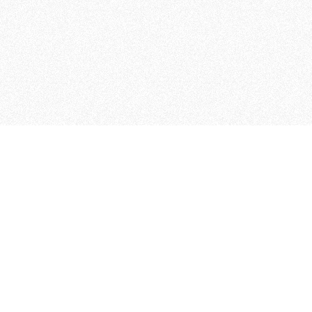
 che riunisce cinque testate giornalistiche, che oltr
rganizza eventi di vario genere, smuove le coscienze, s