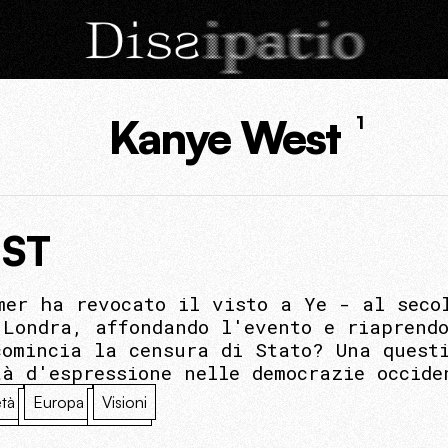
Kanye West
1
EST
mer ha revocato il visto a Ye - al seco
 Londra, affondando l'evento e riaprend
comincia la censura di Stato? Una quest
tà d'espressione nelle democrazie occide
tà
Europa
Visioni