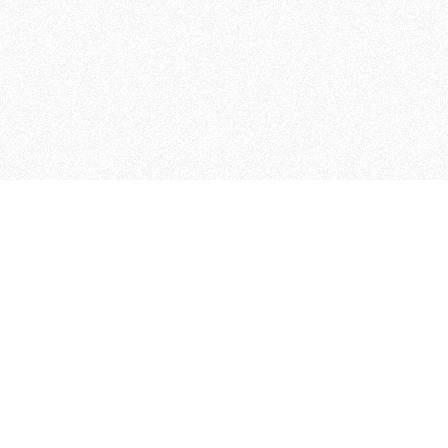
MAGOG è un gruppo editoriale
quotidiani, pubblica libri, o