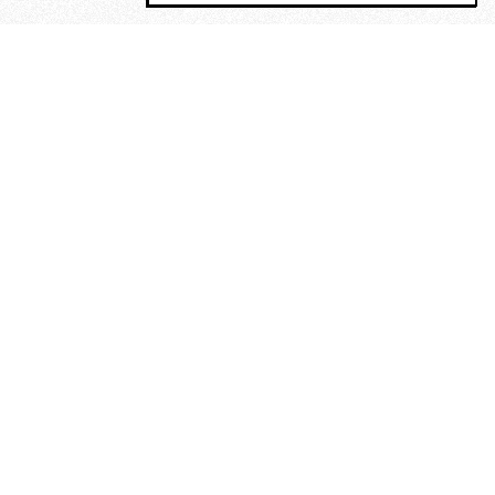
MAGOG è un gruppo editoriale che
riunisce cinque testate giornalistiche, che
oltre a produrre contenuti esclusivi e
inediti quotidiani, pubblica libri, organizza
eventi di vario genere, smuove le
coscienze, sposta le masse, spariglia le
idee.
“Un artista deve essere
reazionario”: Evelyn Waugh, lo
scrittore contro tutti