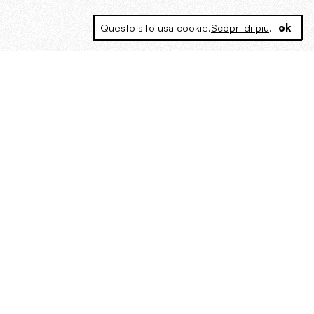
Questo sito usa cookie.
Scopri di più
.
ok
MAGOG è un gruppo editoriale che
riunisce cinque testate giornalistiche, che
oltre a produrre contenuti esclusivi e
inediti quotidiani, pubblica libri, organizza
eventi di vario genere, smuove le
coscienze, sposta le masse, spariglia le
idee.
La solitudine di Faulkner.
Dialogo con Francesco Baucia