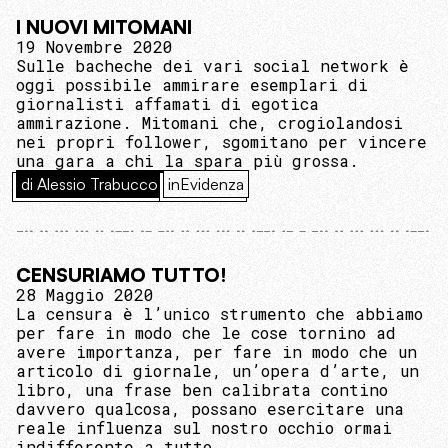
I NUOVI MITOMANI
19 Novembre 2020
Sulle bacheche dei vari social network è
oggi possibile ammirare esemplari di
giornalisti affamati di egotica
ammirazione. Mitomani che, crogiolandosi
nei propri follower, sgomitano per vincere
una gara a chi la spara più grossa.
di Alessio Trabucco
inEvidenza
CENSURIAMO TUTTO!
28 Maggio 2020
La censura è l’unico strumento che abbiamo
per fare in modo che le cose tornino ad
avere importanza, per fare in modo che un
articolo di giornale, un’opera d’arte, un
libro, una frase ben calibrata contino
davvero qualcosa, possano esercitare una
reale influenza sul nostro occhio ormai
indifferente a tutto.