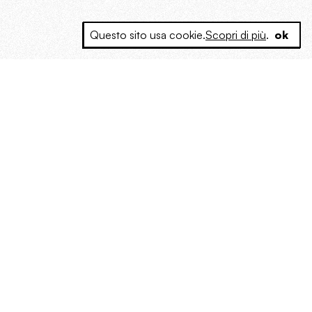
Questo sito usa cookie.
Scopri di più
.
ok
e a produrre contenuti esclusivi e inediti
posta le masse, spariglia le idee.