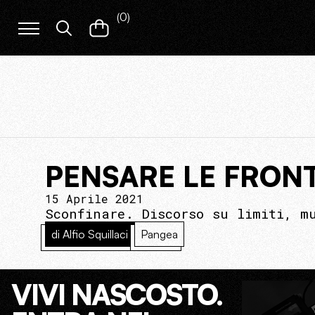
(
0
)
PENSARE LE FRONT
15 Aprile 2021
Sconfinare. Discorso su limiti, m
di Alfio Squillaci
Pangea
VIVI NASCOSTO.