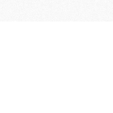
 che riunisce cinque testate giornalistiche, che oltr
rganizza eventi di vario genere, smuove le coscienze, s