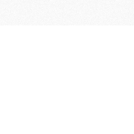
MAGOG è un gruppo editoriale
quotidiani, pubblica libri, o