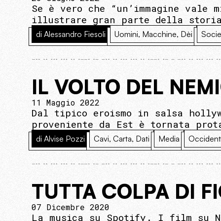
Se è vero che “un’immagine vale m
illustrare gran parte della stori
di Alessandro Fiesoli
Uomini, Macchine, Dèi
Socie
IL VOLTO DEL NEM
11 Maggio 2022
Dal tipico eroismo in salsa holly
proveniente da Est è tornata prot
di Alvise Pozzi
Cavi, Carta, Dati
Media
Occiden
TUTTA COLPA DI F
07 Dicembre 2020
La musica su Spotify. I film su N