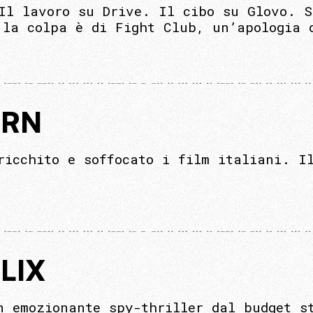
Il lavoro su Drive. Il cibo su Glovo. S
 la colpa è di Fight Club, un’apologia 
ERN
ricchito e soffocato i film italiani. I
.
LIX
n emozionante spy-thriller dal budget s