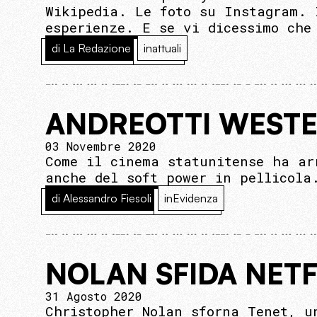
Wikipedia. Le foto su Instagram. 
esperienze. E se vi dicessimo che
di La Redazione
inattuali
ANDREOTTI WEST
03 Novembre 2020
Come il cinema statunitense ha ar
anche del soft power in pellicola
di Alessandro Fiesoli
inEvidenza
NOLAN SFIDA NETF
31 Agosto 2020
Christopher Nolan sforna Tenet, u