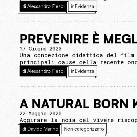
di Alessandro Fiesoli
inEvidenza
PREVENIRE È MEG
17 Giugno 2020
Una concezione didattica del film
principali cause della recente on
di Alessandro Fiesoli
inEvidenza
A NATURAL BORN 
22 Maggio 2020
Aggirare la noia del vivere risco
di Davide Marino
Non categorizzato