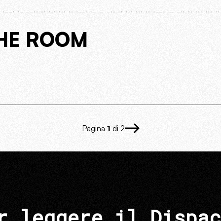
THE ROOM
Pagina
1
di 2
r leggere il Dispac