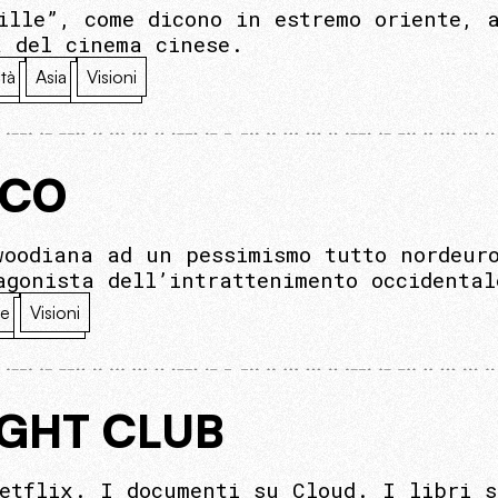
ille”, come dicono in estremo oriente, 
a del cinema cinese.
tà
Asia
Visioni
ICO
woodiana ad un pessimismo tutto nordeur
agonista dell’intrattenimento occidental
te
Visioni
IGHT CLUB
etflix. I documenti su Cloud. I libri s