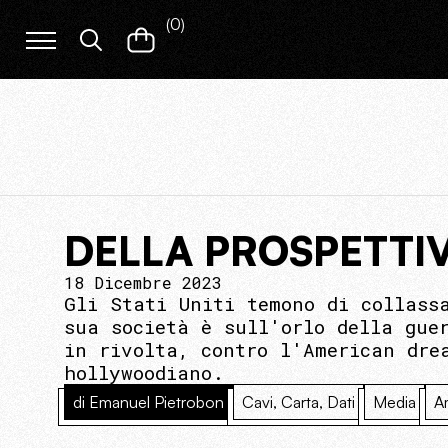
(
0
)
DELLA PROSPETTI
18 Dicembre 2023
Gli Stati Uniti temono di collass
sua società è sull'orlo della gue
in rivolta, contro l'American dre
hollywoodiano.
di Emanuel Pietrobon
Cavi, Carta, Dati
Media
A