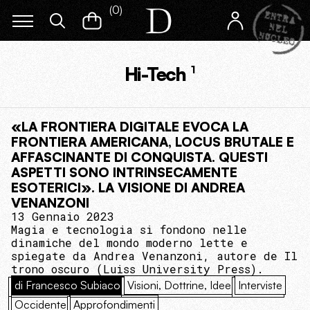
(
0
)
Hi-Tech
1
«LA FRONTIERA DIGITALE EVOCA LA
FRONTIERA AMERICANA, LOCUS BRUTALE E
AFFASCINANTE DI CONQUISTA. QUESTI
ASPETTI SONO INTRINSECAMENTE
ESOTERICI». LA VISIONE DI ANDREA
VENANZONI
13 Gennaio 2023
Magia e tecnologia si fondono nelle
dinamiche del mondo moderno lette e
spiegate da Andrea Venanzoni, autore de Il
trono oscuro (‎Luiss University Press).
di Francesco Subiaco
Visioni, Dottrine, Idee
Interviste
Occidente
Approfondimenti