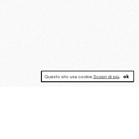
Questo sito usa cookie.
Scopri di più
.
ok
MAGOG è un gruppo editoriale che
riunisce cinque testate giornalistiche, che
oltre a produrre contenuti esclusivi e
inediti quotidiani, pubblica libri, organizza
eventi di vario genere, smuove le