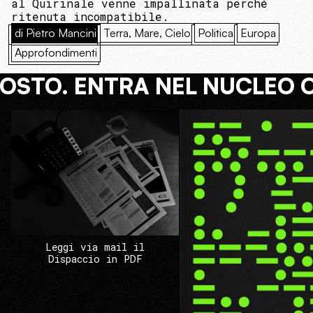
al Quirinale venne impallinata perché
ritenuta incompatibile.
di Pietro Mancini
Terra, Mare, Cielo
Politica
Europa
Approfondimenti
COSTO. ENTRA NEL NUCLEO 
Leggi via mail il
Dispaccio in PDF