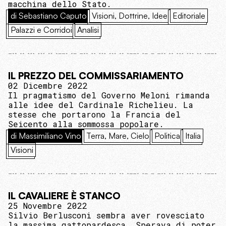
macchina dello Stato.
di Sebastiano Caputo
Visioni, Dottrine, Idee
Editoriale
Palazzi e Corridoi
Analisi
IL PREZZO DEL COMMISSARIAMENTO
02 Dicembre 2022
Il pragmatismo del Governo Meloni rimanda
alle idee del Cardinale Richelieu. La
stesse che portarono la Francia del
Seicento alla sommossa popolare.
di Massimiliano Vino
Terra, Mare, Cielo
Politica
Italia
Visioni
IL CAVALIERE È STANCO
25 Novembre 2022
Silvio Berlusconi sembra aver rovesciato
la massima gattopardesca. Sperava di poter