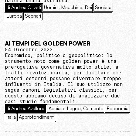
natura umana astratta.
di Andrea Oliveti
Uomini, Macchine, Dèi
Società
Europa
Scenari
AI TEMPI DEL GOLDEN POWER
04 Dicembre 2023
Economico, politico o geopolitico: lo
strumento noto come golden power è una
prerogativa governativa molto utile, a
tratti rivoluzionaria, per limitare che
attori esterni possano diventare troppo
influenti in Italia. Il suo utilizzo non
segue canoni legislativi classici, per
questo abbiamo deciso di analizzare due
casi studio fondamentali.
di Andrea Avallone
Acciaio, Legno, Cemento
Economia
Italia
Approfondimenti