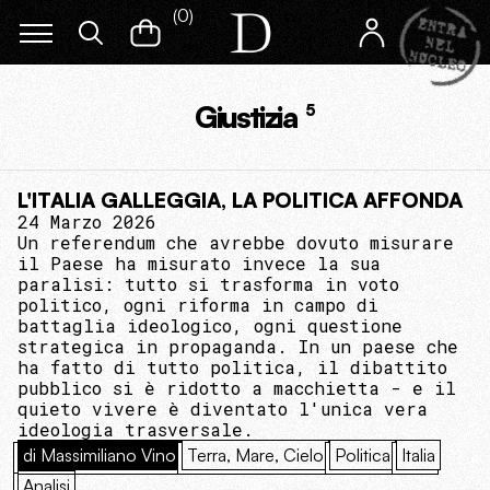
(
0
)
Giustizia
5
L'ITALIA GALLEGGIA, LA POLITICA AFFONDA
24 Marzo 2026
Un referendum che avrebbe dovuto misurare
il Paese ha misurato invece la sua
paralisi: tutto si trasforma in voto
politico, ogni riforma in campo di
battaglia ideologico, ogni questione
strategica in propaganda. In un paese che
ha fatto di tutto politica, il dibattito
pubblico si è ridotto a macchietta - e il
quieto vivere è diventato l'unica vera
ideologia trasversale.
di Massimiliano Vino
Terra, Mare, Cielo
Politica
Italia
Analisi