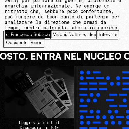
2024) per parlare di guerre, diplomazie e
anarchia internazionale. Ne emerge un
ritratto che, sebbene poco confortante,
può fungere da buon punto di partenza per
analizzare la direzione che ormai da
tempo, nostro malgrado, abbia intrapreso.
di Francesco Subiaco
Visioni, Dottrine, Idee
Interviste
Occidente
Visioni
COSTO. ENTRA NEL NUCLEO 
Leggi via mail il
Dispaccio in PDF