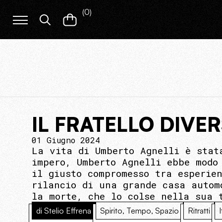
(
0
)
IL FRATELLO DIVE
01 Giugno 2024
La vita di Umberto Agnelli è stat
impero, Umberto Agnelli ebbe modo
il giusto compromesso tra esperie
rilancio di una grande casa autom
la morte, che lo colse nella sua 
di Stelio Effrena
Spirito, Tempo, Spazio
Ritratti
I