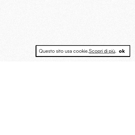
Questo sito usa cookie.
Scopri di più
.
ok
e a produrre contenuti esclusivi e inediti
posta le masse, spariglia le idee.