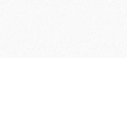
 che riunisce cinque testate giornalistiche, che oltr
rganizza eventi di vario genere, smuove le coscienze, s