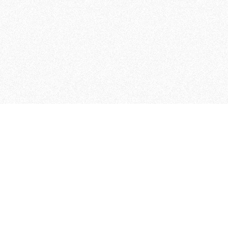
MAGOG è un gruppo editoriale
quotidiani, pubblica libri, o