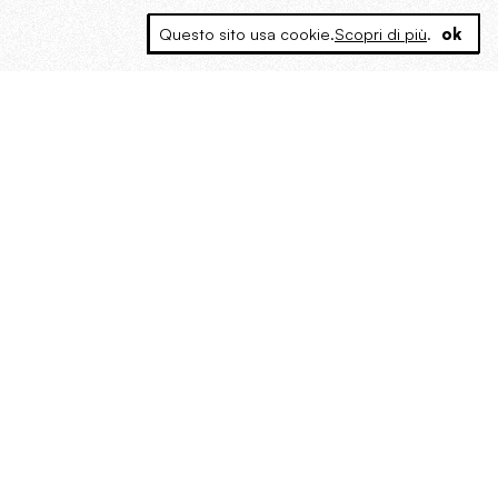
Questo sito usa cookie.
Scopri di più
.
ok
MAGOG è un gruppo editoriale che
riunisce cinque testate giornalistiche, che
oltre a produrre contenuti esclusivi e
inediti quotidiani, pubblica libri, organizza
eventi di vario genere, smuove le
coscienze, sposta le masse, spariglia le
idee.
“Vide uomini che divoravano
altri uomini” – o della ricerca
dell’armonia