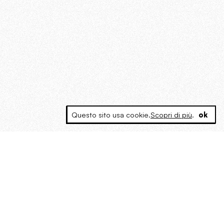
Questo sito usa cookie.
Scopri di più
.
ok
MAGOG è un gruppo editoriale che
riunisce cinque testate giornalistiche, che
oltre a produrre contenuti esclusivi e
inediti quotidiani, pubblica libri, organizza
eventi di vario genere, smuove le
coscienze, sposta le masse, spariglia le