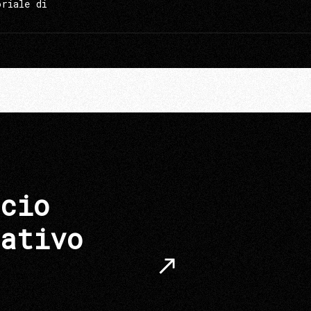
oriale di
cio
ativo