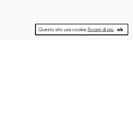
Questo sito usa cookie.
Scopri di più
.
ok
e a produrre contenuti esclusivi e inediti
posta le masse, spariglia le idee.