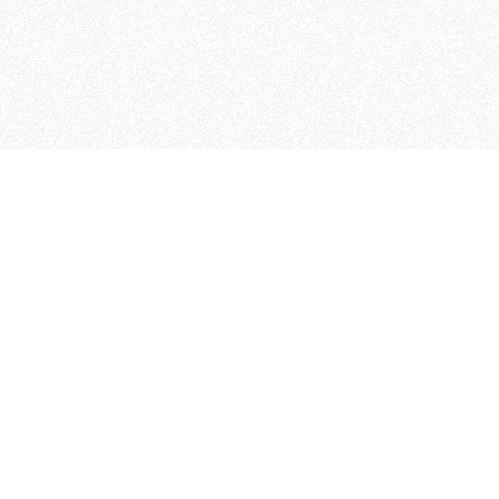
 che riunisce cinque testate giornalistiche, che oltr
rganizza eventi di vario genere, smuove le coscienze, s