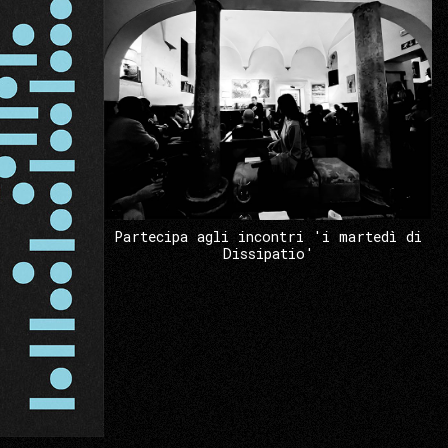
Partecipa agli incontri 'i martedì di
Dissipatio'