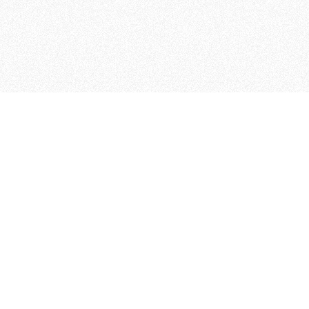
MAGOG è un gruppo editoriale
quotidiani, pubblica libri, o