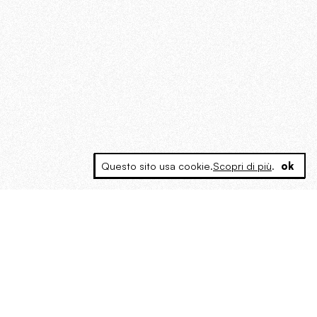
Questo sito usa cookie.
Scopri di più
.
ok
MAGOG è un gruppo editoriale che
riunisce cinque testate giornalistiche, che
oltre a produrre contenuti esclusivi e
inediti quotidiani, pubblica libri, organizza
eventi di vario genere, smuove le
coscienze, sposta le masse, spariglia le