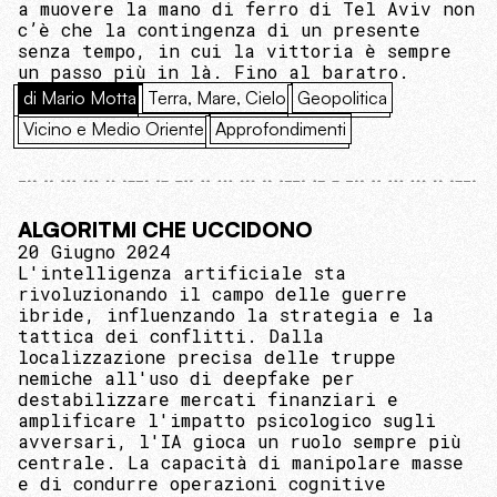
a muovere la mano di ferro di Tel Aviv non
c’è che la contingenza di un presente
senza tempo, in cui la vittoria è sempre
un passo più in là. Fino al baratro.
di Mario Motta
Terra, Mare, Cielo
Geopolitica
Vicino e Medio Oriente
Approfondimenti
ALGORITMI CHE UCCIDONO
20 Giugno 2024
L'intelligenza artificiale sta
rivoluzionando il campo delle guerre
ibride, influenzando la strategia e la
tattica dei conflitti. Dalla
localizzazione precisa delle truppe
nemiche all'uso di deepfake per
destabilizzare mercati finanziari e
amplificare l'impatto psicologico sugli
avversari, l'IA gioca un ruolo sempre più
centrale. La capacità di manipolare masse
e di condurre operazioni cognitive