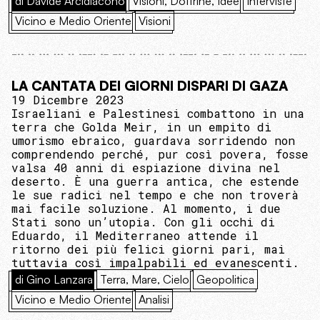
di Davide Arcidiacono
Visioni, Dottrine, Idee
Interviste
Vicino e Medio Oriente
Visioni
LA CANTATA DEI GIORNI DISPARI DI GAZA
19 Dicembre 2023
Israeliani e Palestinesi combattono in una
terra che Golda Meir, in un empito di
umorismo ebraico, guardava sorridendo non
comprendendo perché, pur così povera, fosse
valsa 40 anni di espiazione divina nel
deserto. È una guerra antica, che estende
le sue radici nel tempo e che non troverà
mai facile soluzione. Al momento, i due
Stati sono un’utopia. Con gli occhi di
Eduardo, il Mediterraneo attende il
ritorno dei più felici giorni pari, mai
tuttavia così impalpabili ed evanescenti.
di Gino Lanzara
Terra, Mare, Cielo
Geopolitica
Vicino e Medio Oriente
Analisi