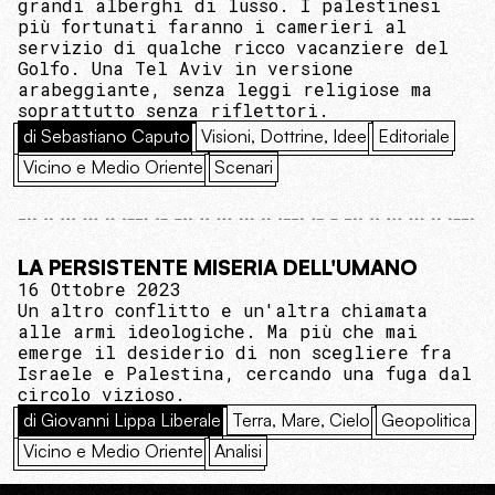
grandi alberghi di lusso. I palestinesi
più fortunati faranno i camerieri al
servizio di qualche ricco vacanziere del
Golfo. Una Tel Aviv in versione
arabeggiante, senza leggi religiose ma
soprattutto senza riflettori.
di Sebastiano Caputo
Visioni, Dottrine, Idee
Editoriale
Vicino e Medio Oriente
Scenari
LA PERSISTENTE MISERIA DELL'UMANO
16 Ottobre 2023
Un altro conflitto e un'altra chiamata
alle armi ideologiche. Ma più che mai
emerge il desiderio di non scegliere fra
Israele e Palestina, cercando una fuga dal
circolo vizioso.
di Giovanni Lippa Liberale
Terra, Mare, Cielo
Geopolitica
Vicino e Medio Oriente
Analisi