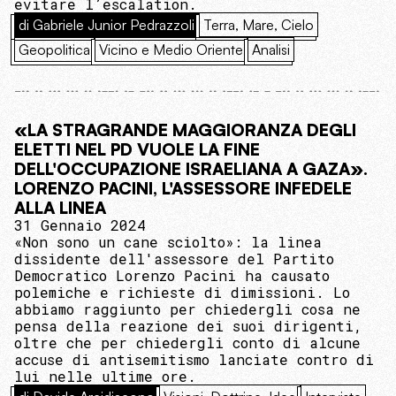
evitare l’escalation.
di Gabriele Junior Pedrazzoli
Terra, Mare, Cielo
Geopolitica
Vicino e Medio Oriente
Analisi
«LA STRAGRANDE MAGGIORANZA DEGLI
ELETTI NEL PD VUOLE LA FINE
DELL'OCCUPAZIONE ISRAELIANA A GAZA».
LORENZO PACINI, L'ASSESSORE INFEDELE
ALLA LINEA
31 Gennaio 2024
«Non sono un cane sciolto»: la linea
dissidente dell'assessore del Partito
Democratico Lorenzo Pacini ha causato
polemiche e richieste di dimissioni. Lo
abbiamo raggiunto per chiedergli cosa ne
pensa della reazione dei suoi dirigenti,
oltre che per chiedergli conto di alcune
accuse di antisemitismo lanciate contro di
lui nelle ultime ore.