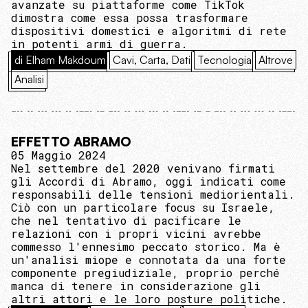
avanzate su piattaforme come TikTok
dimostra come essa possa trasformare
dispositivi domestici e algoritmi di rete
in potenti armi di guerra.
di Elham Makdoum
Cavi, Carta, Dati
Tecnologia
Altrove
Analisi
EFFETTO ABRAMO
05 Maggio 2024
Nel settembre del 2020 venivano firmati
gli Accordi di Abramo, oggi indicati come
responsabili delle tensioni mediorientali.
Ciò con un particolare focus su Israele,
che nel tentativo di pacificare le
relazioni con i propri vicini avrebbe
commesso l'ennesimo peccato storico. Ma è
un'analisi miope e connotata da una forte
componente pregiudiziale, proprio perché
manca di tenere in considerazione gli
altri attori e le loro posture politiche.