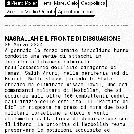
di Pietro Polieri
Terra, Mare, Cielo
Geopolitica
Vicino e Medio Oriente
Approfondimenti
NASRALLAH E IL FRONTE DI DISSUASIONE
06 Marzo 2024
A gennaio le forze armate israeliane hanno
condotto una serie di attacchi in
territorio libanese culminati
nell’assassinio dell’alto dirigente di
Hamas, Salih Aruri, nella periferia sud di
Beirut. Nello stesso periodo lo Stato
ebraico ha eliminato Wissam Tawil, uno dei
comandanti militari di Hezbollah, che si
aggiunge agli oltre 160 combattenti caduti
dall'inizio delle ostilità. Il “Partito di
Dio” in risposta ha preso di mira due basi
militari israeliane a dieci e venti
chilometri dalla linea di demarcazione con
il Libano. La priorità di Hezbollah resta
preservare le posizioni acquisite ed