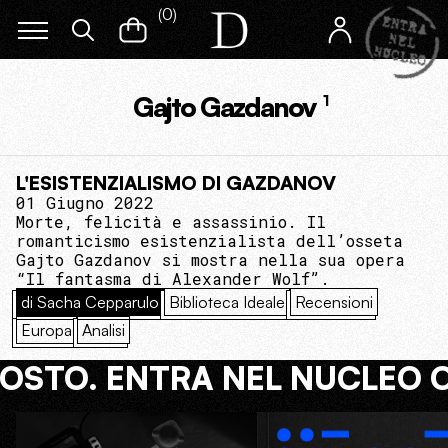
(
0
)
Gajto Gazdanov
1
L'ESISTENZIALISMO DI GAZDANOV
01 Giugno 2022
Morte, felicità e assassinio. Il
romanticismo esistenzialista dell’osseta
Gajto Gazdanov si mostra nella sua opera
“Il fantasma di Alexander Wolf”.
di Sacha Cepparulo
Biblioteca Ideale
Recensioni
Europa
Analisi
COSTO. ENTRA NEL NUCLEO 