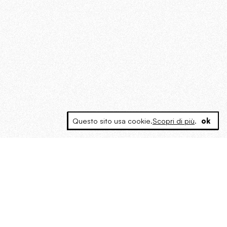
Questo sito usa cookie.
Scopri di più
.
ok
MAGOG è un gruppo editoriale che
riunisce cinque testate giornalistiche, che
oltre a produrre contenuti esclusivi e
inediti quotidiani, pubblica libri, organizza
eventi di vario genere, smuove le
coscienze, sposta le masse, spariglia le