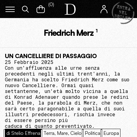
(
0
)
Friedrich Merz
1
UN CANCELLIERE DI PASSAGGIO
25 Febbraio 2025
Con un'affluenza alle urne senza
precedenti negli ultimi trent'anni, la
Germania ha scelto Friedrich Merz come suo
nuovo Cancelliere. Ormai quasi
settantenne, un'età molto vicina a quella
di Konrad Adenauer quando prese le redini
del Paese, la parabola di Merz, che non
sarà certo paragonabile a quella di suoi
illustri predecessori, rischia invece
di essere persino più
caduca di quanto preventivato.
di Stelio Effrena
Terra, Mare, Cielo
Politica
Europa